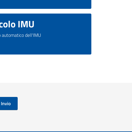
colo IMU
o automatico dell'IMU
Invio