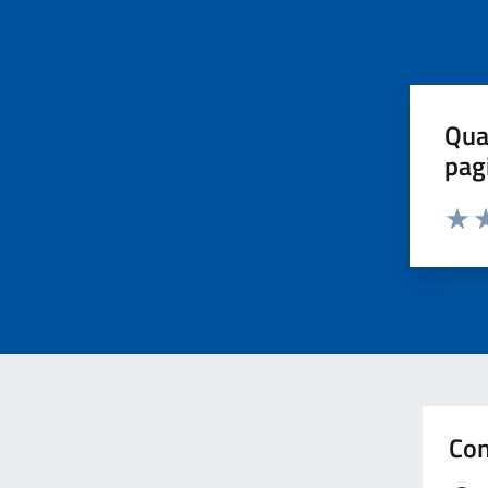
Qua
pag
Valut
Va
Con