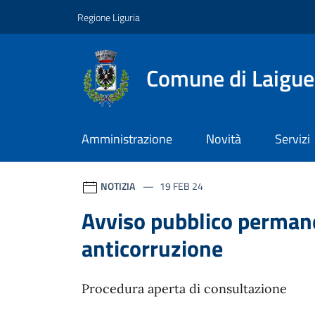
Vai ai contenuti
Vai al footer
Regione Liguria
Comune di Laigue
Amministrazione
Novità
Servizi
Comune di Laigueglia
Contenuti in evidenza
Novità in evidenza
NOTIZIA
19 FEB 24
Avviso pubblico perman
anticorruzione
Procedura aperta di consultazione