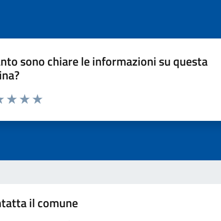
nto sono chiare le informazioni su questa
ina?
a 1 stelle su 5
luta 2 stelle su 5
Valuta 3 stelle su 5
Valuta 4 stelle su 5
Valuta 5 stelle su 5
tatta il comune