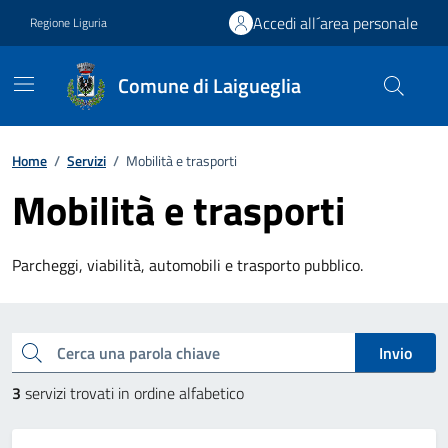
Vai ai contenuti
Vai al footer
Accedi all´area personale
Regione Liguria
Comune di Laigueglia
Home
/
Servizi
/
Mobilità e trasporti
Mobilità e trasporti
Parcheggi, viabilità, automobili e trasporto pubblico.
Esplora tutti i servizi
Cerca una parola chiave
Invio
3
servizi trovati in ordine alfabetico