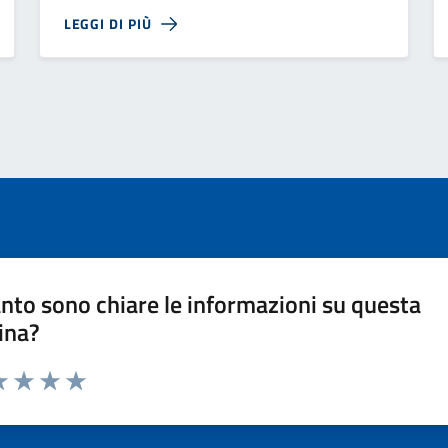
LEGGI DI PIÙ
nto sono chiare le informazioni su questa
ina?
a 1 stelle su 5
luta 2 stelle su 5
Valuta 3 stelle su 5
Valuta 4 stelle su 5
Valuta 5 stelle su 5