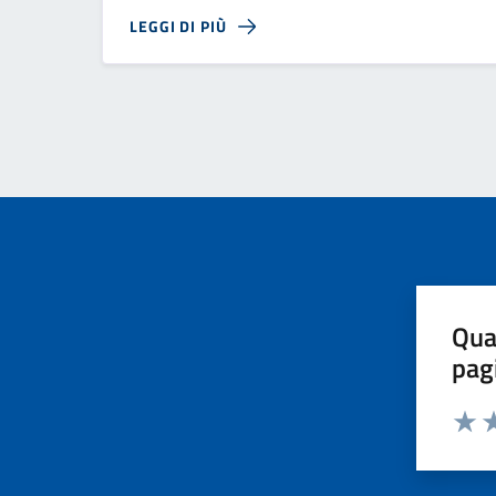
LEGGI DI PIÙ
Qua
pag
Valut
Va