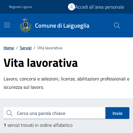
Vai ai contenuti
Vai al footer
Accedi all´area personale
Regione Liguria
Comune di Laigueglia
Home
/
Servizi
/
Vita lavorativa
Vita lavorativa
Lavoro, concorsi e selezioni, licenze, abilitazioni professionali e
sicurezza sul lavoro.
Esplora tutti i servizi
Cerca una parola chiave
Invio
1
servizi trovati in ordine alfabetico