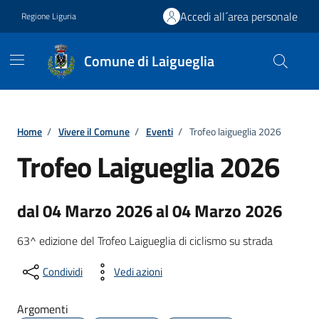
Vai ai contenuti
Vai al footer
Accedi all´area personale
Regione Liguria
Comune di Laigueglia
Home
/
Vivere il Comune
/
Eventi
/
Trofeo laigueglia 2026
Trofeo Laigueglia 2026
dal 04 Marzo 2026 al 04 Marzo 2026
63^ edizione del Trofeo Laigueglia di ciclismo su strada
Condividi
Vedi azioni
Argomenti